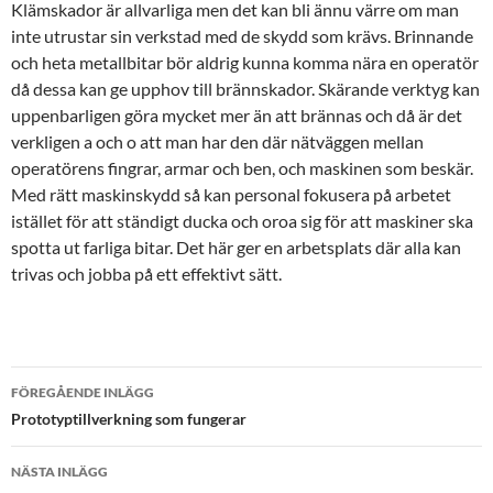
Klämskador är allvarliga men det kan bli ännu värre om man
inte utrustar sin verkstad med de skydd som krävs. Brinnande
och heta metallbitar bör aldrig kunna komma nära en operatör
då dessa kan ge upphov till brännskador. Skärande verktyg kan
uppenbarligen göra mycket mer än att brännas och då är det
verkligen a och o att man har den där nätväggen mellan
operatörens fingrar, armar och ben, och maskinen som beskär.
Med rätt maskinskydd så kan personal fokusera på arbetet
istället för att ständigt ducka och oroa sig för att maskiner ska
spotta ut farliga bitar. Det här ger en arbetsplats där alla kan
trivas och jobba på ett effektivt sätt.
Inläggsnavigering
FÖREGÅENDE INLÄGG
Prototyptillverkning som fungerar
NÄSTA INLÄGG