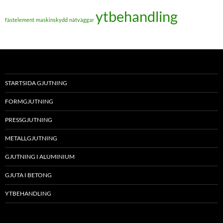
ytbehandling
fästelement
maskinskydd
nätväggar
STARTSIDA GJUTNING
FORMGJUTNING
PRESSGJUTNING
METALLGJUTNING
GJUTNING I ALUMINIUM
GJUTA I BETONG
YTBEHANDLING