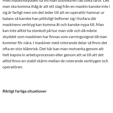
Med maskinskydden så vill man undvika en rad olika faror. Det
man ska komma ihåg är att ett slag från en maskin kanske inte i
sig är farligt men om det leder till att en operatör hamnar ur
balans så kanske han plötsligt befinner sig i livsfara där
maskinens verktyg kan komma åt och kanske nypa till. Man
kan inte alltid ha stenkoll på hur man står och då måste
skyddet som maskinen har finnas som varningssignal då man
kommer för nära. I maskiner med roterande delar så finns det
ofta en stor klämrisk. Det här kan man motverka genom att
helt kapsla in arbetsprocessen eller genom att se till att det
alltid finns en stabil skärm mellan de roterande verktygen och
operatören.
Riktigt farliga situationer