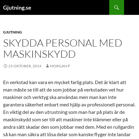
Hoppa
Sök
Gjutning.se
till
innehåll
GJUTNING
SKYDDA PERSONAL MED
MASKINSKYDD
25 OKTOBER, 2014
MORGAN P
En verkstad kan vara en mycket farlig plats. Det är klart att
man måste se till att de som jobbar på verkstaden vet hur
maskiner och verktyg ska användas men man kan inte
garantera säkerhet enbart med hjälp av professionell personal.
En viktig del av den utrustning som man har på plats är de
maskinskydd som ser till att maskiner inte klämmer eller på
andra sätt skadar den som jobbar med dem. Med en rullgardin
så kan man säkra att lösa delar som kanske flyger inte landar